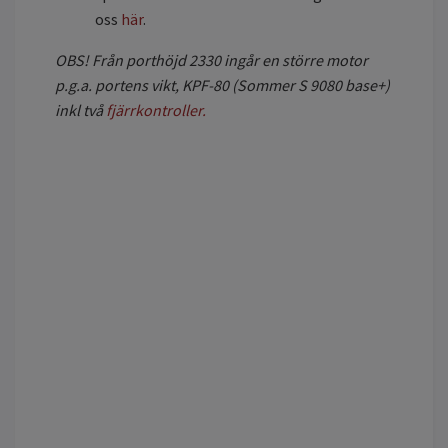
oss
här
.
OBS! Från porthöjd 2
330 ingår en större motor
p.g.a. portens vikt, KPF-80 (Sommer S 9080 base+)
inkl två
fjärrkontroller.