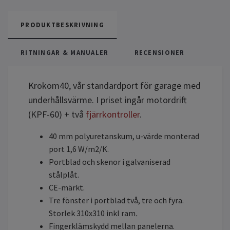
PRODUKTBESKRIVNING
RITNINGAR & MANUALER
RECENSIONER
Krokom40, vår standardport för garage med
underhållsvärme.
I priset ingår motordrift
(KPF-60) + två
fjärrkontroller
.
40 mm polyuretanskum, u-värde monterad
port 1,6 W/m2/K.
Portblad och skenor i galvaniserad
stålplåt.
CE-märkt.
Tre fönster i portblad två, tre och fyra.
Storlek 310x310 inkl ram
.
Fingerklämskydd mellan panelerna.