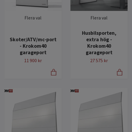
Flera val
Flera val
Husbilsporten,
Skoter/ATV/mc-port
extra hög -
- Krokom40
Krokom40
garageport
garageport
11 900 kr
27 575 kr