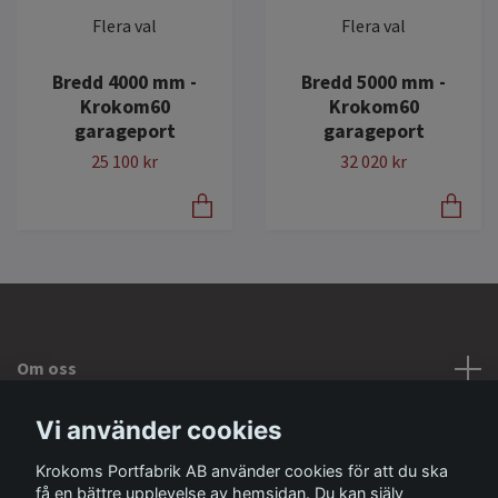
Flera val
Flera val
Bredd 4000 mm -
Bredd 5000 mm -
Krokom60
Krokom60
garageport
garageport
25 100 kr
32 020 kr
Om oss
Vi använder cookies
Kontakta oss
Krokoms Portfabrik AB använder cookies för att du ska
få en bättre upplevelse av hemsidan. Du kan själv
Sociala medier