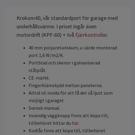
Krokom40, vår standardport för garage med
underhållsvärme
.
I priset ingår även
motordrift (KPF-60) + två
fjärrkontroller
.
40 mm polyuretanskum, u-värde monterad
port 1,6 W/m2/K.
Portblad och skenor i galvaniserad
stålplåt.
CE-märkt.
Fingerklämskydd mellan panelerna.
Alltid vit insida för att få det så ljust som
möjligt i garaget.
Svensk manual.
Invändig väggknapp finns att köpa till,
tillbehöret hittar du
här.
Kodlås finns att köpa till, tillbehöret