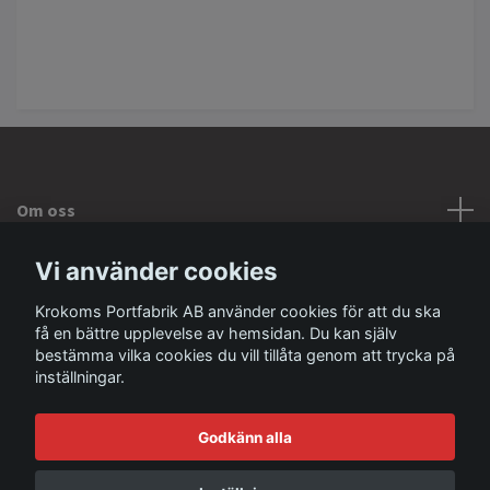
Om oss
Vi använder cookies
Kontakta oss
Krokoms Portfabrik AB använder cookies för att du ska
få en bättre upplevelse av hemsidan. Du kan själv
Sociala medier
bestämma vilka cookies du vill tillåta genom att trycka på
inställningar.
Godkänn alla
© 2026 Krokoms Portfabrik AB